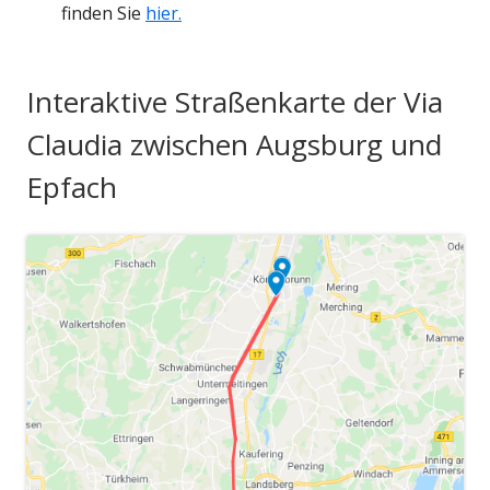
finden Sie
hier.
u
e
m
Interaktive Straßenkarte der Via
F
Claudia zwischen Augsburg und
e
n
Epfach
s
t
e
r
ö
f
f
n
e
n