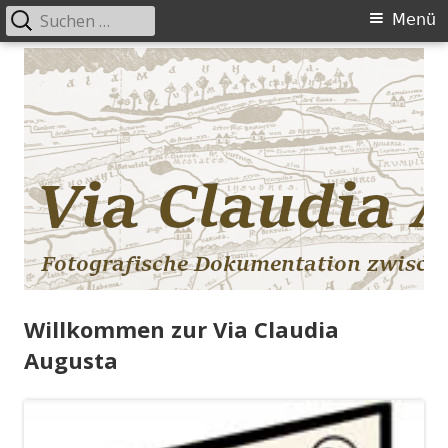
Suchen
Primäres
Menü
nach:
Menü
Springe
zum
Inhalt
Willkommen zur Via Claudia
Augusta