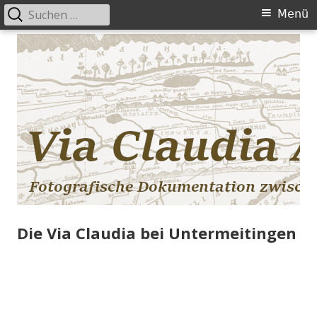
Suchen
Primäres
Menü
nach:
Menü
Springe
zum
Inhalt
Die Via Claudia bei Untermeitingen