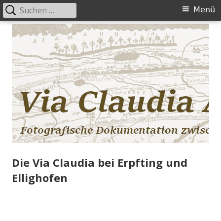
Suchen
Primäres
Menü
nach:
Menü
Springe
zum
Inhalt
Die Via Claudia bei Erpfting und
Ellighofen