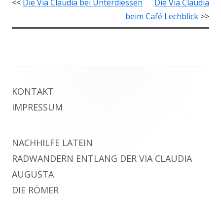
<<
Die Via Claudia bei Unterdiessen
Die Via Claudia
beim Café Lechblick
>>
Footer
KONTAKT
Inhalt
IMPRESSUM
NACHHILFE LATEIN
RADWANDERN ENTLANG DER VIA CLAUDIA
AUGUSTA
DIE RÖMER